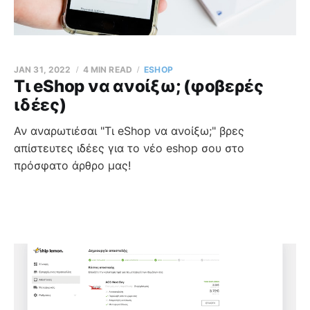
JAN 31, 2022
4 MIN READ
ESHOP
Τι eShop να ανοίξω; (φοβερές
ιδέες)
Αν αναρωτιέσαι "Τι eShop να ανοίξω;" βρες
απίστευτες ιδέες για το νέο eshop σου στο
πρόσφατο άρθρο μας!