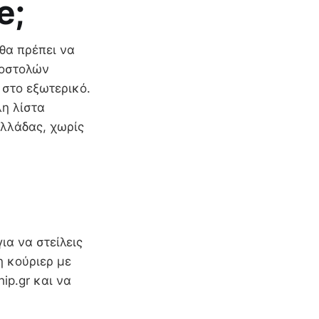
ore;
 θα πρέπει να
ποστολών
 στο εξωτερικό.
λη λίστα
ελλάδας, χωρίς
ια να στείλεις
η κούριερ με
ip.gr και να