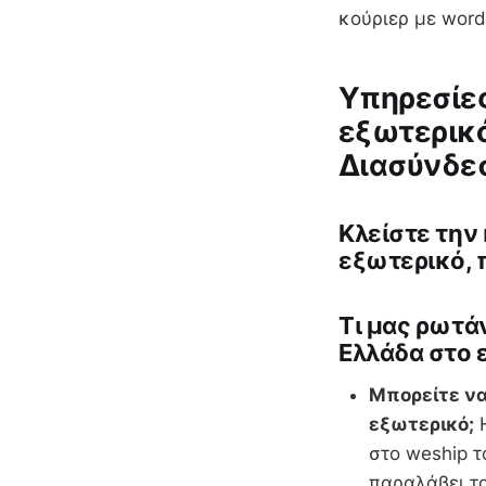
κούριερ με word
Υπηρεσίες
εξωτερικό
Διασύνδεσ
Κλείστε την
εξωτερικό, 
Tι μας ρωτάν
Ελλάδα στο 
Μπορείτε να
εξωτερικό;
Η
στο weship τ
παραλάβει τ