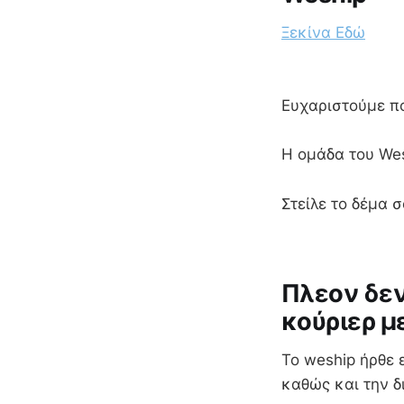
Ξεκίνα Εδώ
Ευχαριστούμε π
Η ομάδα του We
Στείλε το δέμα 
Πλεον δεν
κούριερ μ
To weship ήρθε 
καθώς και την δ