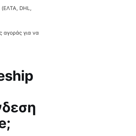
 (ΕΛΤΑ, DHL,
ς αγοράς για να
eship
νδεση
e;