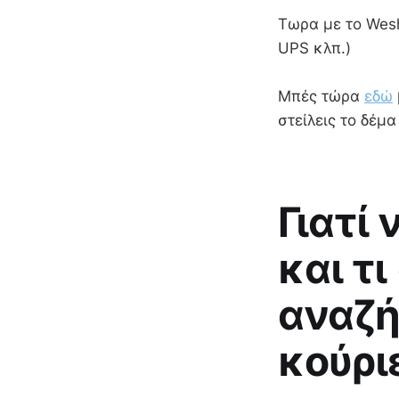
Τωρα με το Wesh
UPS κλπ.)
Μπές τώρα
εδώ
στείλεις το δέμ
Γιατί
και τι
αναζή
κούρι