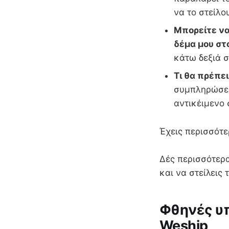
να το στείλο
Μπορείτε να
δέμα μου στ
κάτω δεξιά σ
Τι θα πρέπε
συμπληρώσει
αντικέιμενο
Έχεις περισσότε
Δές περισσότερα
και να στείλεις
Φθηνές υπ
Weship