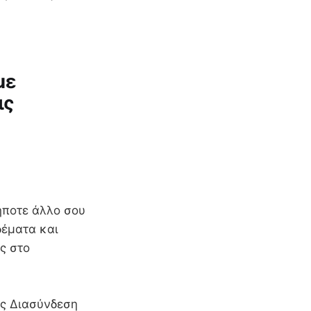
με
ις
δήποτε άλλο σου
δέματα και
ς στο
ις Διασύνδεση