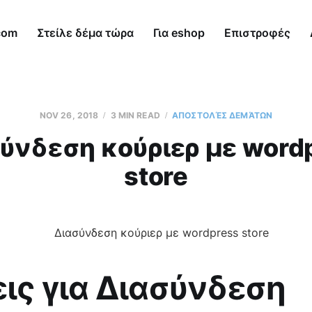
com
Στείλε δέμα τώρα
Για eshop
Επιστροφές
NOV 26, 2018
3 MIN READ
AΠΟΣΤΟΛΈΣ ΔΕΜΆΤΩΝ
ύνδεση κούριερ με word
store
ις για Διασύνδεση