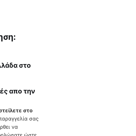
ηση:
λλάδα στο
λές απο την
στείλετε στο
παραγγελία σας
ρθει να
 δηλώσατε ώστε