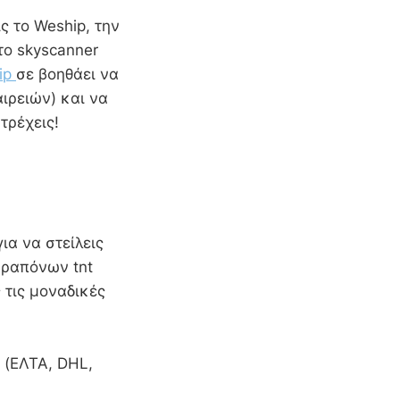
ς το Weship, την
το skyscanner
ip
σε βοηθάει να
ιρειών) και να
να τρέχεις!
ια να στείλεις
αραπόνων tnt
ς τις μοναδικές
 (ΕΛΤΑ, DHL,