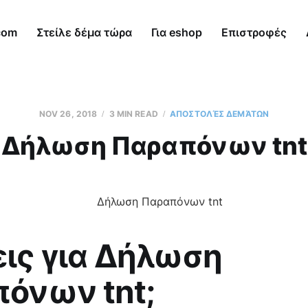
com
Στείλε δέμα τώρα
Για eshop
Επιστροφές
NOV 26, 2018
3 MIN READ
AΠΟΣΤΟΛΈΣ ΔΕΜΆΤΩΝ
Δήλωση Παραπόνων tnt
ις για Δήλωση
πόνων tnt;