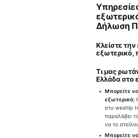
Υπηρεσίες
εξωτερικό
Δήλωση Π
Κλείστε την
εξωτερικό, 
Tι μας ρωτάν
Ελλάδα στο 
Μπορείτε να
εξωτερικό;
Η
στο weship τ
παραλάβει τ
να το στείλο
Μπορείτε να