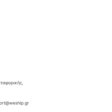
εταφορικής,
upport@weship.gr