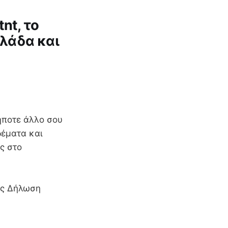
nt, το
λλάδα και
δήποτε άλλο σου
δέματα και
ς στο
ις Δήλωση