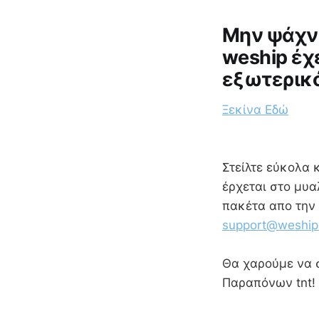
Μην ψάχνε
weship έχ
εξωτερικ
Ξεκίνα Εδώ
Στείλτε εύκολα 
έρχεται στο μυα
πακέτα απο την 
support@weship
Θα χαρούμε να σ
Παραπόνων tnt!