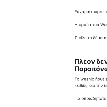
Ευχαριστούμε π
Η ομάδα του We
Στείλε το δέμα 
Πλεον δεν
Παραπόνω
To weship ήρθε 
καθώς και την δ
Για οποιαδήποτε