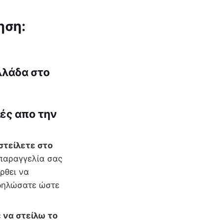
ηση:
λλάδα στο
λές απο την
στείλετε στο
παραγγελία σας
ρθει να
 δηλώσατε ώστε
 να στείλω το