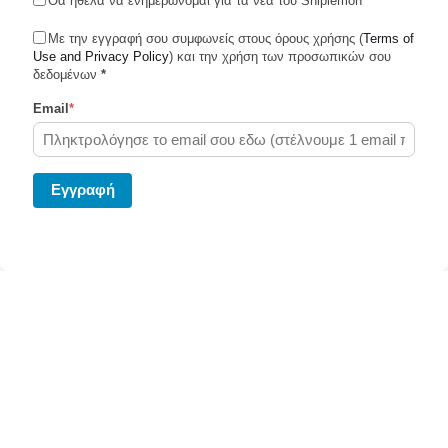
Θα ήθελα να ενημερώνομαι για τα νεα του Shiplemon
*
Με την εγγραφή σου συμφωνείς στους όρους χρήσης (
Terms of
Use and Privacy Policy
Shiplemon © 2026
) και την χρήση των προσωπικών σου
δεδομένων
*
Email
*
Powered by Ghost
Eγγραφή
Στείλε το δέμα σου σήμερα μεσω του Shiplemon.com
Κάνε κλίκ
εδώ