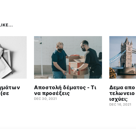
IKE...
ιγμάτων
Αποστολή δέματος - Τι
Δεμα απο 
 (σε
να προσέξεις
τελωνειο 
ισχύει;
DEC 30, 2021
DEC 16, 2021