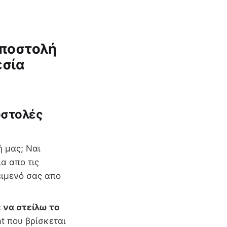
αποστολή
εσία
οστολές
 μας; Ναι
α απο τις
έιμενό σας απο
 να στείλω το
t που βρίσκεται