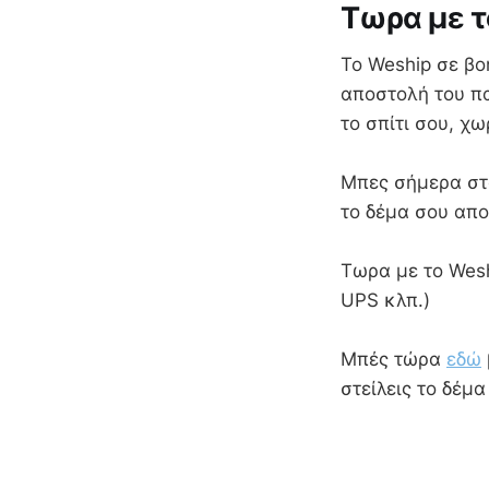
Τωρα με τ
Το Weship σε βο
αποστολή του πα
το σπίτι σου, χ
Mπες σήμερα στο
το δέμα σου απο
Τωρα με το Wesh
UPS κλπ.)
Μπές τώρα
εδώ
στείλεις το δέμ