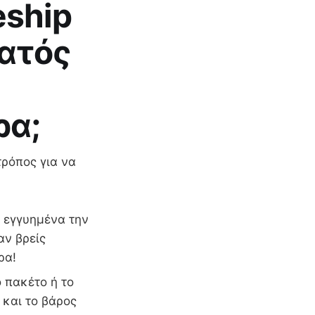
eship
ματός
ρα;
τρόπος για να
ι εγγυημένα την
αν βρείς
ρα!
 πακέτο ή το
 και το βάρος