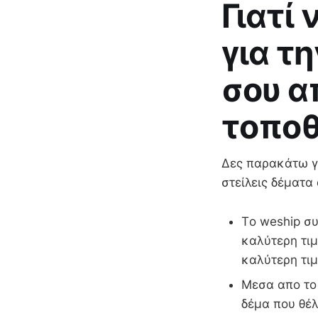
Γιατί
για τ
σου α
τοποθ
Δες παρακάτω γι
στείλεις δέματα
Τo weship συ
καλύτερη τιμ
καλύτερη τιμ
Μεσα απο το 
δέμα που θέλ