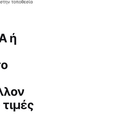
 στην τοποθεσία
Α ή
το
λλον
ς τιμές