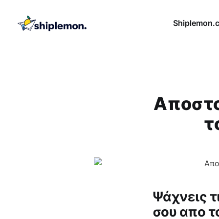
Shiplemon.
Aποστο
τ
Ψάχνεις τι
σου απο τ