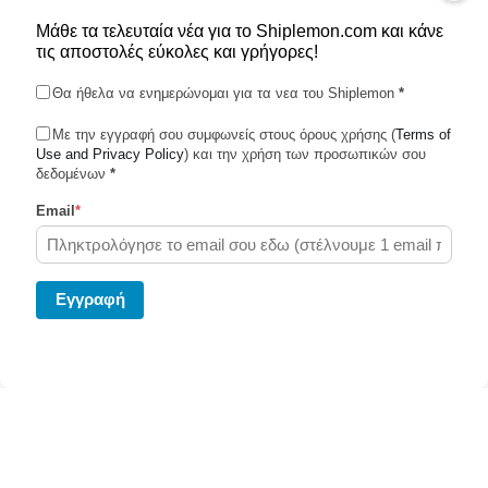
Μάθε τα τελευταία νέα για το Shiplemon.com και κάνε
τις αποστολές εύκολες και γρήγορες!
Θα ήθελα να ενημερώνομαι για τα νεα του Shiplemon
*
Με την εγγραφή σου συμφωνείς στους όρους χρήσης (
Terms of
Use and Privacy Policy
Shiplemon © 2026
) και την χρήση των προσωπικών σου
δεδομένων
*
Email
*
Powered by Ghost
Eγγραφή
Στείλε το δέμα σου σήμερα μεσω του Shiplemon.com
Κάνε κλίκ
εδώ