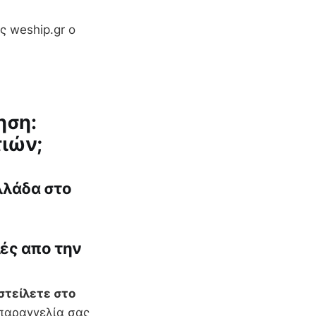
ς weship.gr ο
ηση:
τιών;
λλάδα στο
λές απο την
στείλετε στο
παραγγελία σας