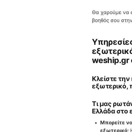
Θα χαρούμε να σ
βοηθός σου στη
Υπηρεσίες
εξωτερικό
weship.gr
Κλείστε την
εξωτερικό, 
Tι μας ρωτάν
Ελλάδα στο 
Μπορείτε να
εξωτερικό;
Η