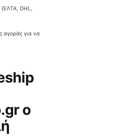
 (ΕΛΤΑ, DHL,
ς αγοράς για να
eship
.gr ο
λή