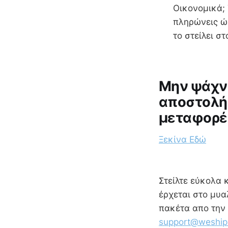
Οικονομικά; 
πληρώνεις ώσ
το στείλει 
Μην ψάχνε
αποστολή κ
μεταφορές
Ξεκίνα Εδώ
Στείλτε εύκολα 
έρχεται στο μυα
πακέτα απο την 
support@weship