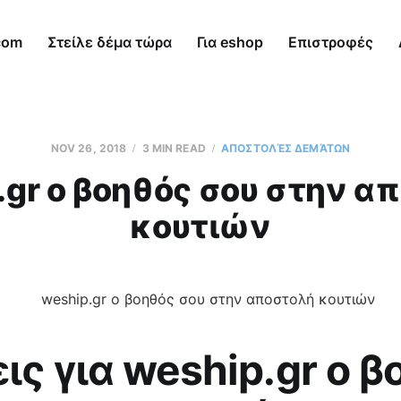
com
Στείλε δέμα τώρα
Για eshop
Επιστροφές
NOV 26, 2018
3 MIN READ
AΠΟΣΤΟΛΈΣ ΔΕΜΆΤΩΝ
.gr ο βοηθός σου στην α
κουτιών
ις για weship.gr ο β