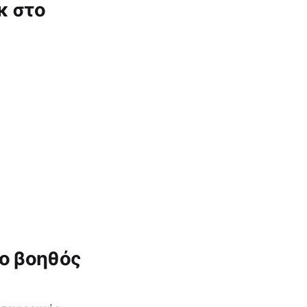
κ στο
 ο βοηθός