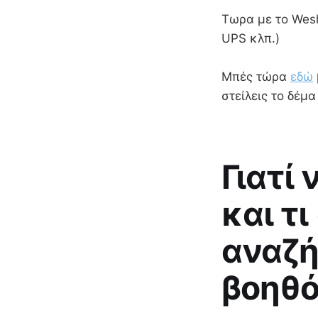
Τωρα με το Wesh
UPS κλπ.)
Μπές τώρα
εδώ
στείλεις το δέμ
Γιατί
και τι
αναζή
βοηθό