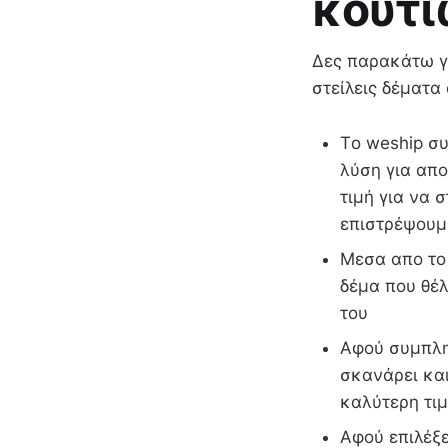
κουτι
Δες παρακάτω γι
στείλεις δέματα
Τo weship συ
λύση για απ
τιμή για να 
επιστρέψουμ
Μεσα απο το 
δέμα που θέλ
του
Αφού συμπληρ
σκανάρει και
καλύτερη τιμ
Αφού επιλέξε