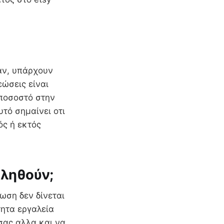
άν, υπάρχουν
εώσεις είναι
 ποσοστό στην
τό σημαίνει οτι
ός ή εκτός
ωληθούν;
ωση δεν δίνεται
τητα εργαλεία
σας αλλα και να