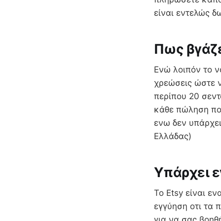
είναι εντελώς δ
Πως βγάζε
Eνώ λοιπόν το ν
χρεώσεις ώστε ν
περίπου 20 σεντ
κάθε πώληση που
ενω δεν υπάρχει
Ελλάδας)
Υπάρχει ε
Το Etsy είναι ε
εγγύηση οτι τα 
για να σας βοηθ