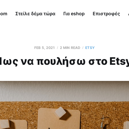
com
Στείλε δέμα τώρα
Για eshop
Επιστροφές
FEB 5, 2021
2 MIN READ
ETSY
Πως να πουλήσω στο Etsy