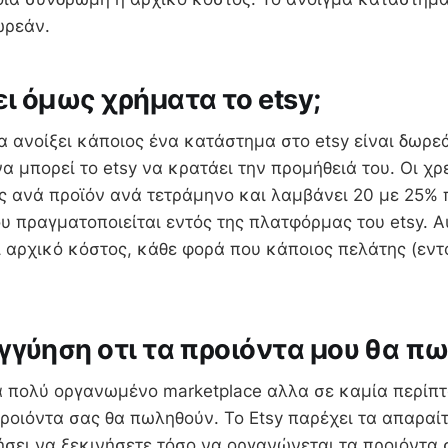
ωρεάν.
ι όμως χρήματα το etsy;
α ανοίξει κάποιος ένα κατάστημα στο etsy είναι δωρε
α μπορεί το etsy να κρατάει την προμήθειά του. Οι χρ
ς ανά προϊόν ανά τετράμηνο και λαμβάνει 20 με 25%
 πραγματοποιείται εντός της πλατφόρμας του etsy. Αυ
 αρχικό κόστος, κάθε φορά που κάποιος πελάτης (εντ
γγύηση οτι τα προιόντα μου θα π
να πολύ οργανωμένο marketplace αλλα σε καμία περίπτ
προιόντα σας θα πωληθούν. Το Etsy παρέχει τα απαραί
ήσει να ξεκινήσετε τόσο να οργανώνεται τα προιόντα 