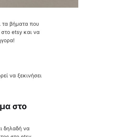
ι τα βήματα που
στο etsy και να
ήγορα!
ρεί να ξεκινήσει
ημα στο
ι δηλαδή να
τος στο etsy