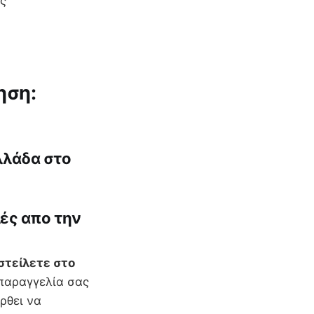
ις
ηση:
λλάδα στο
λές απο την
στείλετε στο
παραγγελία σας
ρθει να