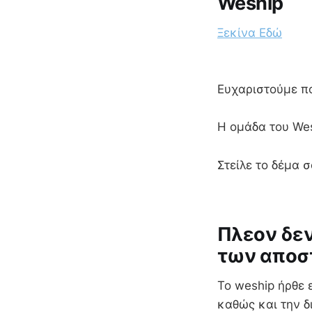
Weship
Ξεκίνα Εδώ
Ευχαριστούμε π
Η ομάδα του We
Στείλε το δέμα 
Πλεον δεν
των αποσ
To weship ήρθε 
καθώς και την δ