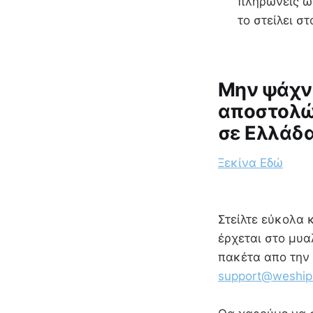
πληρώνεις ώσ
το στείλει 
Μην ψάχν
αποστολών
σε Ελλάδα
Ξεκίνα Εδώ
Στείλτε εύκολα 
έρχεται στο μυα
πακέτα απο την 
support@weship