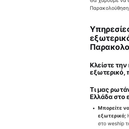
Θα χαρούμε να σ
Παρακολούθηση
Υπηρεσίες
εξωτερικό
Παρακολο
Κλείστε την
εξωτερικό, 
Tι μας ρωτάν
Ελλάδα στο 
Μπορείτε να
εξωτερικό;
Η
στο weship τ