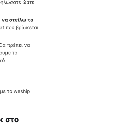
 δηλώσατε ώστε
 να στείλω το
at που βρίσκεται
Θα πρέπει να
ουμε το
ωτερικό
 με το weship
κ στο