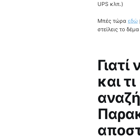
UPS κλπ.)
Μπές τώρα
εδώ
στείλεις το δέμ
Γιατί
και τι
αναζή
Παρα
αποσ