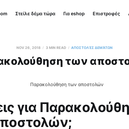
com
Στείλε δέμα τώρα
Για eshop
Επιστροφές
NOV 26, 2018
3 MIN READ
AΠΟΣΤΟΛΈΣ ΔΕΜΆΤΩΝ
ακολούθηση των αποστ
ις για Παρακολούθ
αποστολών;