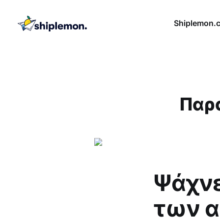
Shiplemon.
Παρ
Ψάχνε
των 