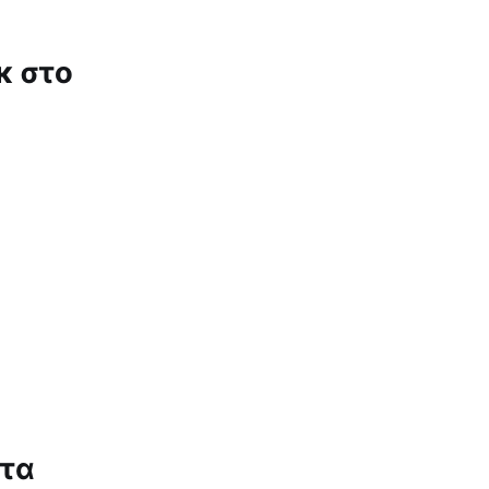
κ στο
υτα