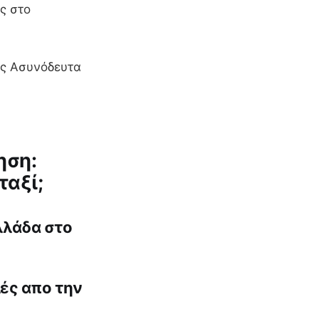
ς στο
ις Ασυνόδευτα
ηση:
ταξί;
λλάδα στο
λές απο την