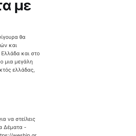
τα με
σίγουρα θα
μών και
 Ελλάδα και στο
πο μια μεγάλη
εκτός ελλάδας,
ια να στείλεις
α Δέματα -
tps://weship.gr