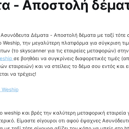
α - Αποστολή δέμα
;
 Ασυνόδευτα Δέματα - Αποστολή δέματα με ταξί τότε 
το Weship, την μεγαλύτερη πλατφόρμα για σύγκριση τι
ων (το skyscanner για τις εταιρείες μεταφορών) στην
eship
σε βοηθάει να συγκρίνεις διαφορετικές τιμές (α
ών εταιρειών) και να στείλεις το δέμα σου εντός και 
ζεται να τρέχεις!
 Weship
 weship και βρές την καλύτερη μεταφορική εταιρεία γ
ερικό. Είμαστε σίγουροι οτι αφού έψαχνες Ασυνόδευτ
με ταξί τότε σίγουρα αξίζει τον κόπο να μπείς στο ht