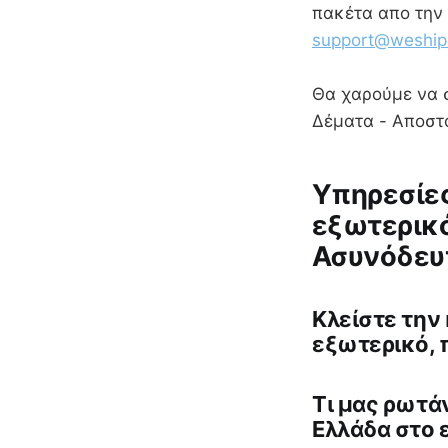
πακέτα απο την 
support@weship
Θα χαρούμε να σ
Δέματα - Αποστο
Υπηρεσίες
εξωτερικό
Ασυνόδευτ
Κλείστε την
εξωτερικό, 
Tι μας ρωτάν
Ελλάδα στο 