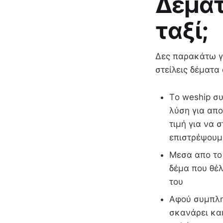
Δέματ
ταξί;
Δες παρακάτω γι
στείλεις δέματα
Τo weship συ
λύση για απ
τιμή για να 
επιστρέψουμ
Μεσα απο το 
δέμα που θέλ
του
Αφού συμπληρ
σκανάρει και