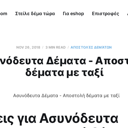
com
Στείλε δέμα τώρα
Για eshop
Επιστροφές
NOV 26, 2018
3 MIN READ
AΠΟΣΤΟΛΈΣ ΔΕΜΆΤΩΝ
νόδευτα Δέματα - Αποσ
δέματα με ταξί
ις για Ασυνόδευτα