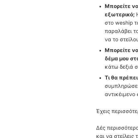
Μπορείτε να
εξωτερικό;
Η
στο weship τ
παραλάβει τ
να το στείλο
Μπορείτε να
δέμα μου στ
κάτω δεξιά σ
Τι θα πρέπε
συμπληρώσει
αντικέιμενο
Έχεις περισσότε
Δές περισσότερα
και να στείλεις