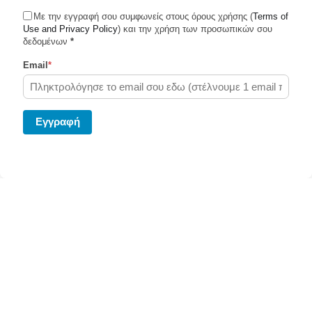
Με την εγγραφή σου συμφωνείς στους όρους χρήσης (
Terms of
Use and Privacy Policy
Shiplemon © 2026
) και την χρήση των προσωπικών σου
δεδομένων
*
Email
*
Powered by Ghost
Eγγραφή
Στείλε το δέμα σου σήμερα μεσω του Shiplemon.com
Κάνε κλίκ
εδώ