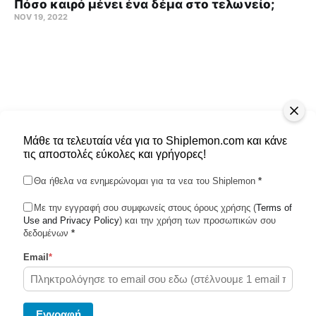
Πόσο καιρό μένει ένα δέμα στο τελωνείο;
NOV 19, 2022
Μάθε τα τελευταία νέα για το Shiplemon.com και κάνε
τις αποστολές εύκολες και γρήγορες!
Θα ήθελα να ενημερώνομαι για τα νεα του Shiplemon
*
Με την εγγραφή σου συμφωνείς στους όρους χρήσης (
Terms of
Use and Privacy Policy
Shiplemon © 2026
) και την χρήση των προσωπικών σου
δεδομένων
*
Email
*
Powered by Ghost
Eγγραφή