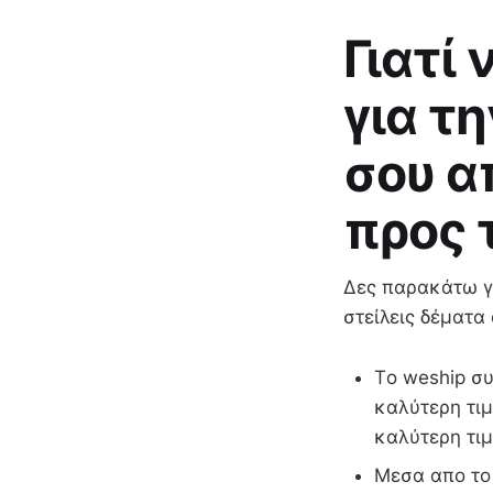
Γιατί
για τ
σου α
προς 
Δες παρακάτω γι
στείλεις δέματα
Τo weship συ
καλύτερη τιμ
καλύτερη τιμ
Μεσα απο το 