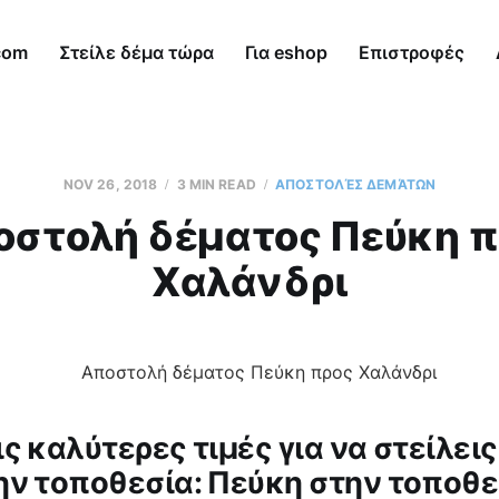
com
Στείλε δέμα τώρα
Για eshop
Επιστροφές
NOV 26, 2018
3 MIN READ
AΠΟΣΤΟΛΈΣ ΔΕΜΆΤΩΝ
οστολή δέματος Πεύκη π
Χαλάνδρι
ς καλύτερες τιμές για να στείλεις
ην τοποθεσία: Πεύκη στην τοποθε