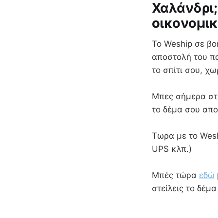
Χαλάνδρι;
οικονομικ
Το Weship σε βο
αποστολή του πα
το σπίτι σου, χ
Mπες σήμερα στο
το δέμα σου απο
Τωρα με το Wesh
UPS κλπ.)
Μπές τώρα
εδώ
στείλεις το δέμ