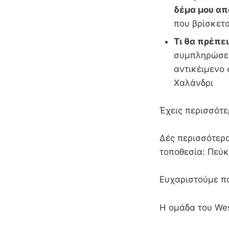
δέμα μου απ
που βρίσκετα
Τι θα πρέπε
συμπληρώσει
αντικέιμενο 
Χαλάνδ
Έχεις περισσότε
Δές περισσότερα
τοποθεσία: Πεύκ
Ευχαριστούμε π
Η ομάδα του We