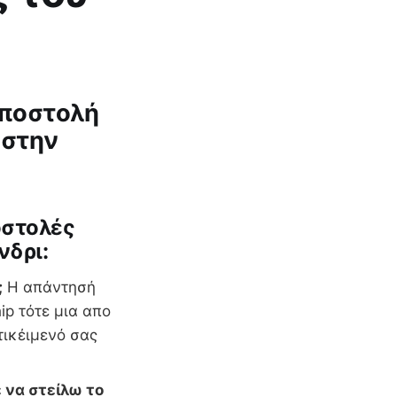
αποστολή
 στην
οστολές
νδρι:
;
Η απάντησή
p τότε μια απο
τικέιμενό σας
 να στείλω το