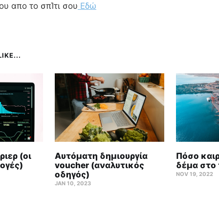
ου απο το σπΊτι σου
Εδώ
IKE...
ιερ (οι
Αυτόματη δημιουργία
Πόσο καιρ
ογές)
voucher (αναλυτικός
δέμα στο 
οδηγός)
NOV 19, 2022
JAN 10, 2023