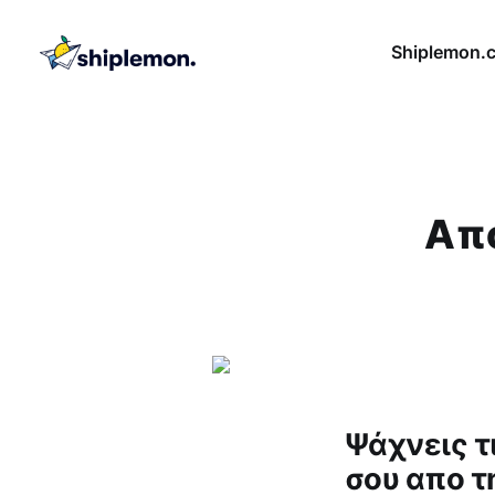
Shiplemon.
Aπ
Ψάχνεις τι
σου απο τ