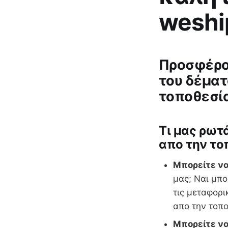
weshi
Προσφέρου
του δέματ
τοποθεσία
Tι μας ρωτ
απο την το
Μπορείτε να
μας; Ναι μπο
τις μεταφορι
απο την τοπο
Μπορείτε να