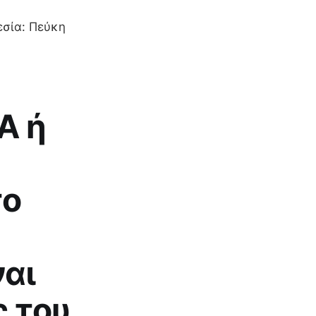
εσία: Πεύκη
Α ή
το
ναι
ς του