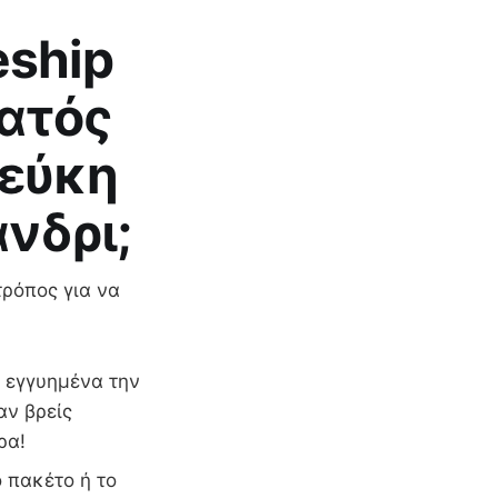
eship
ματός
Πεύκη
νδρι;
τρόπος για να
ι εγγυημένα την
αν βρείς
ρα!
 πακέτο ή το