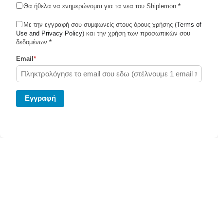
Θα ήθελα να ενημερώνομαι για τα νεα του Shiplemon
*
Με την εγγραφή σου συμφωνείς στους όρους χρήσης (
Terms of
Use and Privacy Policy
Shiplemon © 2026
) και την χρήση των προσωπικών σου
δεδομένων
*
Email
*
Powered by Ghost
Eγγραφή
Στείλε το δέμα σου σήμερα μεσω του Shiplemon.com
Κάνε κλίκ
εδώ