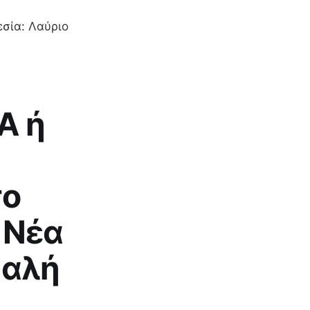
εσία: Λαύριο
Α ή
το
 Νέα
καλή