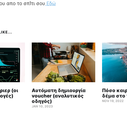
ου απο το σπΊτι σου
Εδώ
IKE...
ιερ (οι
Αυτόματη δημιουργία
Πόσο καιρ
ογές)
voucher (αναλυτικός
δέμα στο 
οδηγός)
NOV 19, 2022
JAN 10, 2023