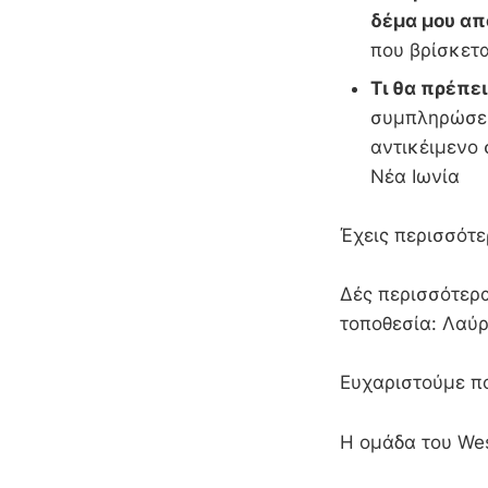
δέμα μου απ
που βρίσκετα
Τι θα πρέπε
συμπληρώσει
αντικέιμενο 
Νέα Ιων
Έχεις περισσότε
Δές περισσότερα
τοποθεσία: Λαύρ
Ευχαριστούμε π
Η ομάδα του We