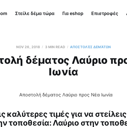
com
Στείλε δέμα τώρα
Για eshop
Επιστροφές
NOV 26, 2018
3 MIN READ
AΠΟΣΤΟΛΈΣ ΔΕΜΆΤΩΝ
ολή δέματος Λαύριο πρ
Ιωνία
ς καλύτερες τιμές για να στείλεις
ην τοποθεσία: Λαύριο στην τοποθ