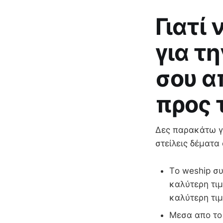
Γιατί
για τ
σου α
προς 
Δες παρακάτω γι
στείλεις δέματα
Τo weship συ
καλύτερη τιμ
καλύτερη τιμ
Μεσα απο το 