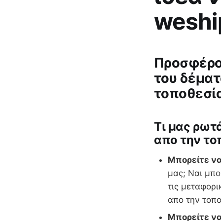
weshi
Προσφέρου
του δέματ
τοποθεσία
Tι μας ρωτ
απο την το
Μπορείτε να
μας; Ναι μπο
τις μεταφορι
απο την τοπο
Μπορείτε να