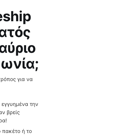
eship
ματός
αύριο
Ιωνία;
τρόπος για να
ι εγγυημένα την
αν βρείς
ρα!
 πακέτο ή το