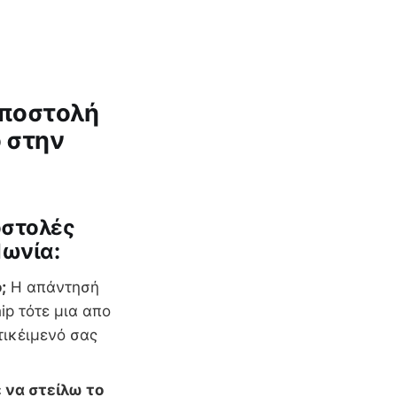
αποστολή
ο στην
οστολές
Ιωνία:
;
Η απάντησή
p τότε μια απο
τικέιμενό σας
 να στείλω το