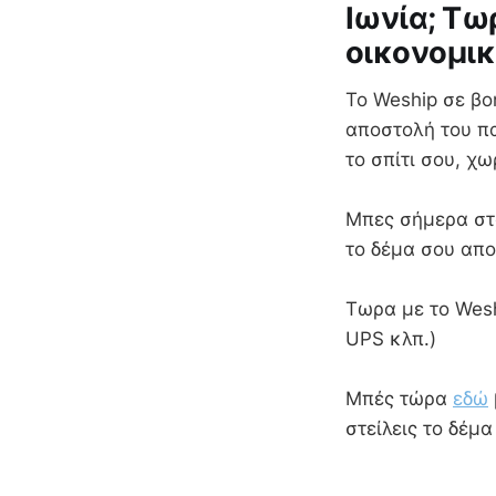
Ιωνία; Τω
οικονομικ
Το Weship σε βο
αποστολή του πα
το σπίτι σου, χ
Mπες σήμερα στο
το δέμα σου απο
Τωρα με το Wesh
UPS κλπ.)
Μπές τώρα
εδώ
στείλεις το δέμ