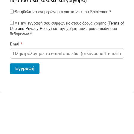
τις αποστολές εύκολες και γρήγορες!
Θα ήθελα να ενημερώνομαι για τα νεα του Shiplemon
*
Με την εγγραφή σου συμφωνείς στους όρους χρήσης (
Terms of
Use and Privacy Policy
Shiplemon © 2026
) και την χρήση των προσωπικών σου
δεδομένων
*
Email
*
Powered by Ghost
Eγγραφή
Στείλε το δέμα σου σήμερα μεσω του Shiplemon.com
Κάνε κλίκ
εδώ