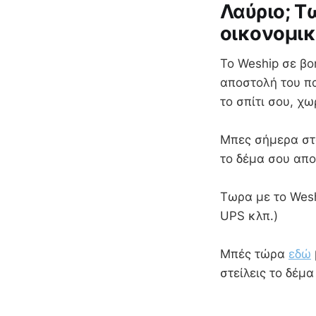
Λαύριο; Τ
οικονομικ
Το Weship σε βο
αποστολή του πα
το σπίτι σου, χ
Mπες σήμερα στο
το δέμα σου απο
Τωρα με το Wesh
UPS κλπ.)
Μπές τώρα
εδώ
στείλεις το δέμ