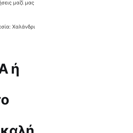
ήσεις μαζί μας
εσία: Χαλάνδρι
Α ή
το
 καλή