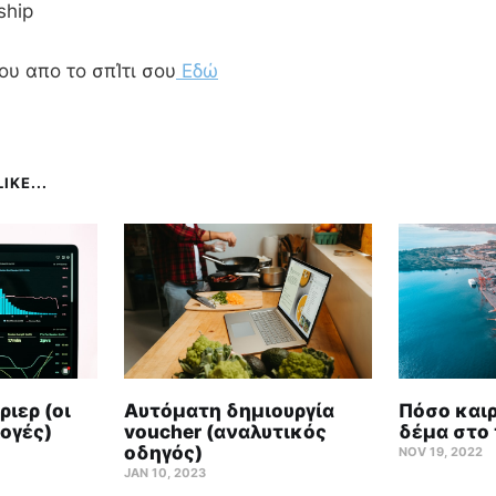
ship
ου απο το σπΊτι σου
Εδώ
IKE...
ιερ (οι
Αυτόματη δημιουργία
Πόσο καιρ
ογές)
voucher (αναλυτικός
δέμα στο 
οδηγός)
NOV 19, 2022
JAN 10, 2023