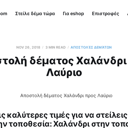
com
Στείλε δέμα τώρα
Για eshop
Επιστροφές
NOV 26, 2018
3 MIN READ
AΠΟΣΤΟΛΈΣ ΔΕΜΆΤΩΝ
τολή δέματος Χαλάνδρι
Λαύριο
ς καλύτερες τιμές για να στείλεις
ην τοποθεσία: Χαλάνδρι στην τοπ