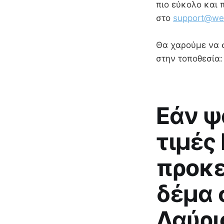
πιο εύκολο και 
στο
support@wes
Θα χαρούμε να σ
στην τοποθεσία:
Εάν ψ
τιμές
προκε
δέμα 
Λαύρι