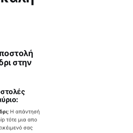
αποστολή
δρι στην
οστολές
ύριο:
δρι;
Η απάντησή
p τότε μια απο
τικέιμενό σας