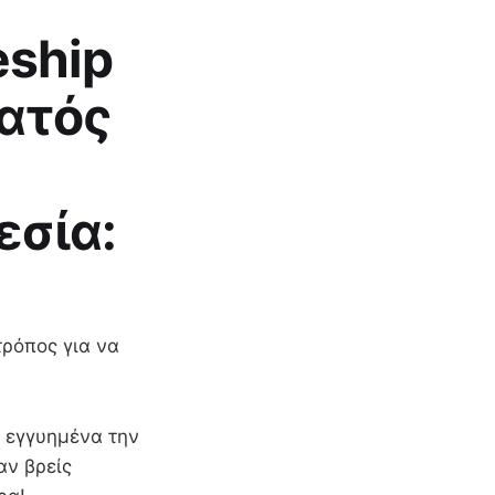
eship
ματός
εσία:
τρόπος για να
ι εγγυημένα την
αν βρείς