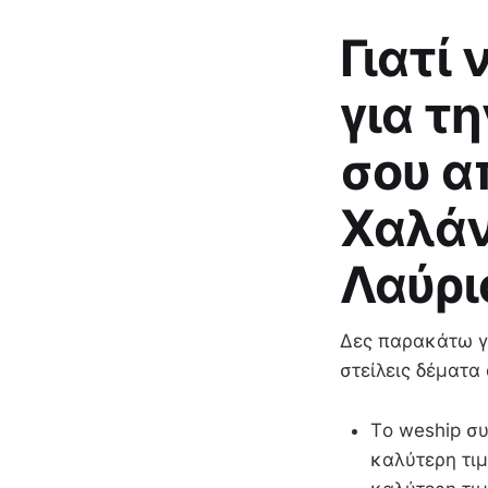
Γιατί
για τ
σου α
Χαλάν
Λαύρι
Δες παρακάτω γι
στείλεις δέματα
Τo weship συ
καλύτερη τιμ