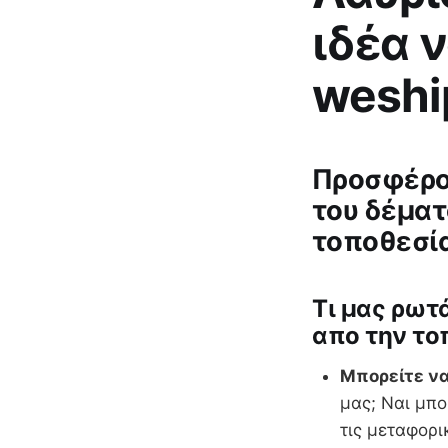
ιδέα ν
weshi
Προσφέρου
του δέματ
τοποθεσία
Tι μας ρωτ
απο την το
Μπορείτε να
μας; Ναι μπο
τις μεταφορι