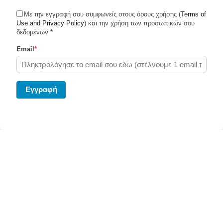
Με την εγγραφή σου συμφωνείς στους όρους χρήσης (
Terms of
Use and Privacy Policy
Shiplemon © 2026
) και την χρήση των προσωπικών σου
δεδομένων
*
Email
*
Powered by Ghost
Eγγραφή
Στείλε το δέμα σου σήμερα μεσω του Shiplemon.com
Κάνε κλίκ
εδώ